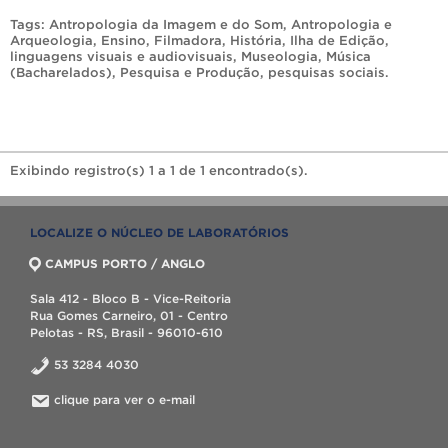
Tags:
Antropologia da Imagem e do Som
,
Antropologia e
Arqueologia
,
Ensino
,
Filmadora
,
História
,
Ilha de Edição
,
linguagens visuais e audiovisuais
,
Museologia
,
Música
(Bacharelados)
,
Pesquisa e Produção
,
pesquisas sociais
.
Exibindo registro(s) 1 a 1 de 1 encontrado(s).
LOCALIZE O NÚCLEO DE LABORATÓRIOS
CAMPUS PORTO / ANGLO
Sala 412 - Bloco B - Vice-Reitoria
Rua Gomes Carneiro, 01 - Centro
Pelotas - RS, Brasil - 96010-610
53 3284 4030
clique para ver o e-mail