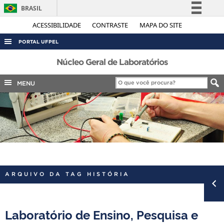
BRASIL
Simplifique!
ACESSIBILIDADE
CONTRASTE
MAPA DO SITE
Comunica BR
PORTAL UFPEL
Participe
ACESSO À INFORMAÇÃO
Núcleo Geral de Laboratórios
Acesso à informação
AUDITORIA
MENU
Legislação
COBALTO
Canais
CONCURSOS
EDITAIS
INTERNACIONAL
OUVIDORIA
ARQUIVO DA TAG HISTÓRIA
PORTARIAS
TELEFONES
Laboratório de Ensino, Pesquisa e