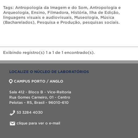
Tags:
Antropologia da Imagem e do Som
,
Antropologia e
Arqueologia
,
Ensino
,
Filmadora
,
História
,
Ilha de Edição
,
linguagens visuais e audiovisuais
,
Museologia
,
Música
(Bacharelados)
,
Pesquisa e Produção
,
pesquisas sociais
.
Exibindo registro(s) 1 a 1 de 1 encontrado(s).
LOCALIZE O NÚCLEO DE LABORATÓRIOS
CAMPUS PORTO / ANGLO
Sala 412 - Bloco B - Vice-Reitoria
Rua Gomes Carneiro, 01 - Centro
Pelotas - RS, Brasil - 96010-610
53 3284 4030
clique para ver o e-mail