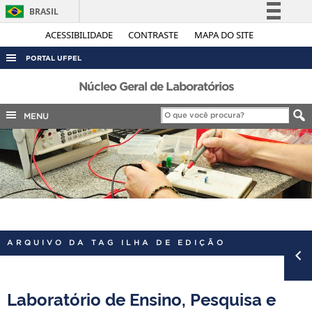
BRASIL
Simplifique!
ACESSIBILIDADE
CONTRASTE
MAPA DO SITE
Comunica BR
PORTAL UFPEL
Participe
ACESSO À INFORMAÇÃO
Núcleo Geral de Laboratórios
Acesso à informação
AUDITORIA
MENU
Legislação
COBALTO
Canais
CONCURSOS
EDITAIS
INTERNACIONAL
OUVIDORIA
ARQUIVO DA TAG ILHA DE EDIÇÃO
PORTARIAS
TELEFONES
Laboratório de Ensino, Pesquisa e