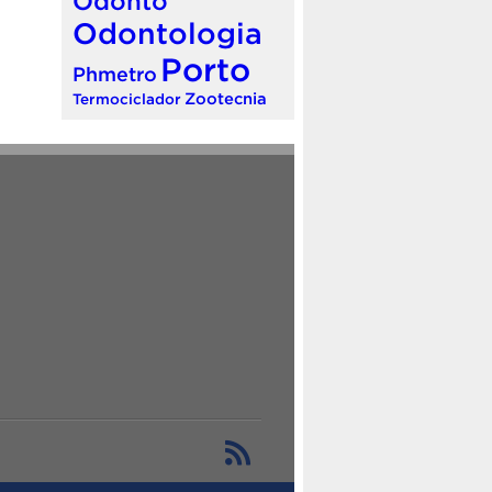
Odonto
Odontologia
Porto
Phmetro
Zootecnia
Termociclador