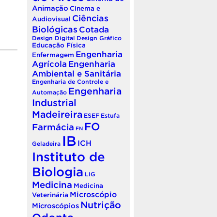
Animação
Cinema e
Ciências
Audiovisual
Biológicas
Cotada
Design Digital
Design Gráfico
Educação Física
Engenharia
Enfermagem
Agrícola
Engenharia
Ambiental e Sanitária
Engenharia de Controle e
Engenharia
Automação
Industrial
Madeireira
ESEF
Estufa
FO
Farmácia
FN
IB
ICH
Geladeira
Instituto de
Biologia
LIG
Medicina
Medicina
Microscópio
Veterinária
Nutrição
Microscópios