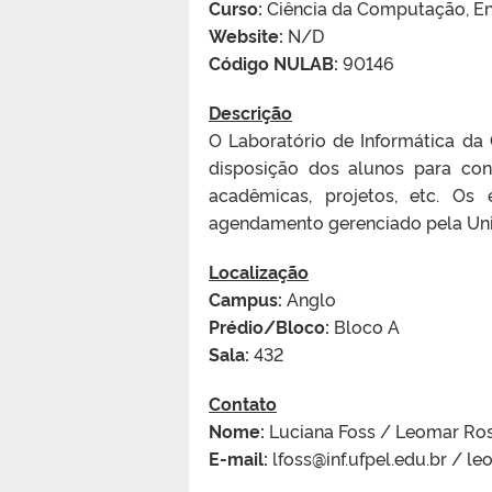
Curso:
Ciência da Computação, E
Website:
N/D
Código NULAB:
90146
Descrição
O Laboratório de Informática d
disposição dos alunos para co
acadêmicas, projetos, etc. O
agendamento gerenciado pela Uni
Localização
Campus:
Anglo
Prédio/Bloco:
Bloco A
Sala:
432
Contato
Nome:
Luciana Foss / Leomar Rosa
E-mail:
lfoss@inf.ufpel.edu.br / le