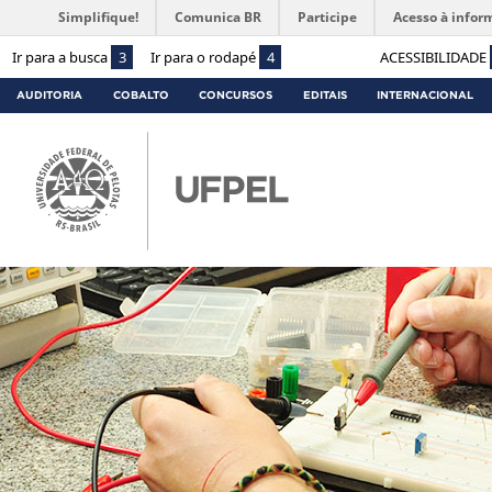
Simplifique!
Comunica BR
Participe
Acesso à infor
Ir para a busca
3
Ir para o rodapé
4
ACESSIBILIDADE
AUDITORIA
COBALTO
CONCURSOS
EDITAIS
INTERNACIONAL