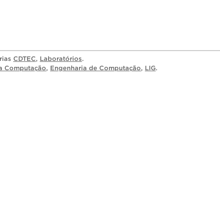
rias
CDTEC
,
Laboratórios
.
da Computação
,
Engenharia de Computação
,
LIG
.