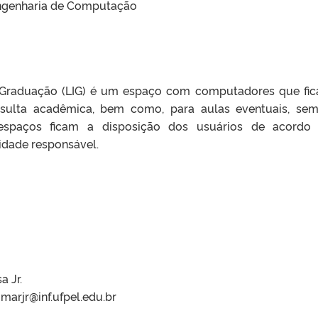
ngenharia de Computação
a Graduação (LIG) é um espaço com computadores que fi
nsulta acadêmica, bem como, para aulas eventuais, se
s espaços ficam a disposição dos usuários de acord
dade responsável.
 Jr.
omarjr@inf.ufpel.edu.br