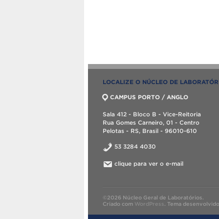
LOCALIZE O NÚCLEO DE LABORATÓR
CAMPUS PORTO / ANGLO
Sala 412 - Bloco B - Vice-Reitoria
Rua Gomes Carneiro, 01 - Centro
Pelotas - RS, Brasil - 96010-610
53 3284 4030
clique para ver o e-mail
©2026 Núcleo Geral de Laboratórios.
Criado com
WordPress
.
Tema desenvolvid