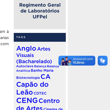
Regimento Geral
de Laboratórios
UFPel
cam à
manas
TAGS
o com
Anglo
Artes
Visuais
(Bacharelado)
Autoclave
Balança
Balança
Banho Maria
Analitica
CA
Biotecnologia
Capão do
Leão
CDTEC
CENG
Centro
de Artes
Cinema de