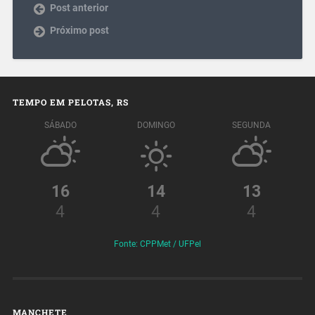
Post anterior
Próximo post
TEMPO EM PELOTAS, RS
SÁBADO
DOMINGO
SEGUNDA
16
14
13
4
4
4
Fonte: CPPMet / UFPel
MANCHETE