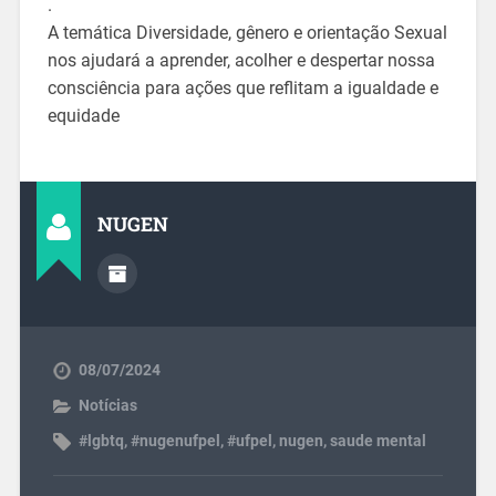
.
A temática Diversidade, gênero e orientação Sexual
nos ajudará a aprender, acolher e despertar nossa
consciência para ações que reflitam a igualdade e
equidade
NUGEN
08/07/2024
Notícias
#lgbtq
,
#nugenufpel
,
#ufpel
,
nugen
,
saude mental