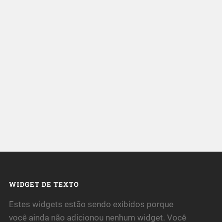
WIDGET DE TEXTO
Estes widgets estão sendo exibidos porque
você ainda não adicionou nenhum widget. Você