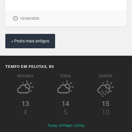
15/04/2026
« Posts mais antigos
TEMPO EM PELOTAS, RS
SEGUNDA
TERÇA
QUARTA
13
14
15
4
5
10
Fonte: CPPMet / UFPel