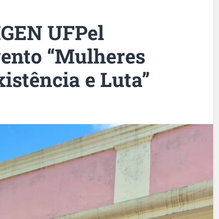
IGEN UFPel
vento “Mulheres
istência e Luta”