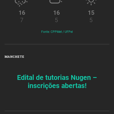
16
16
15
7
5
5
Fonte: CPPMet / UFPel
MANCHETE
Edital de tutorias Nugen –
inscrições abertas!