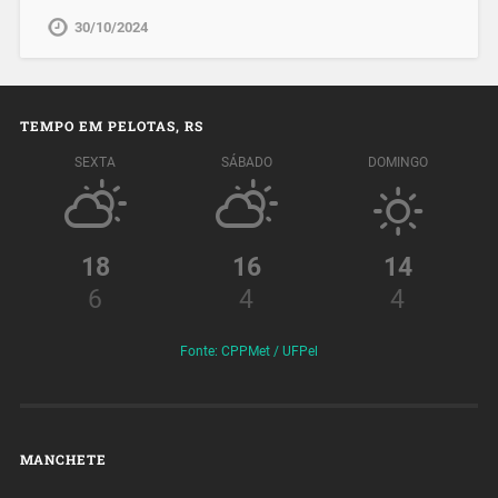
30/10/2024
TEMPO EM PELOTAS, RS
SEXTA
SÁBADO
DOMINGO
18
16
14
6
4
4
Fonte: CPPMet / UFPel
MANCHETE