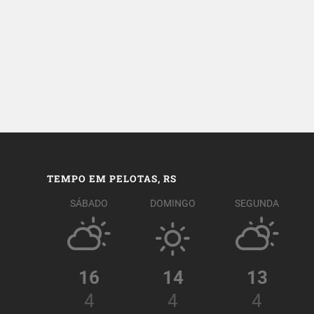
TEMPO EM PELOTAS, RS
SÁBADO
DOMINGO
SEGUNDA
16
14
13
4
4
4