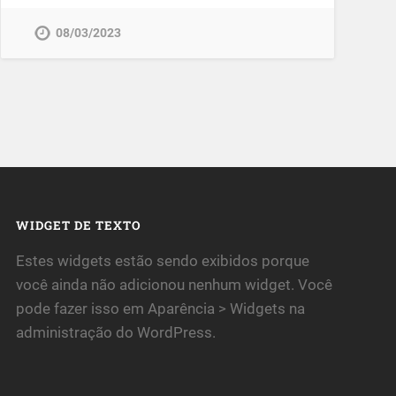
08/03/2023
WIDGET DE TEXTO
Estes widgets estão sendo exibidos porque
você ainda não adicionou nenhum widget. Você
pode fazer isso em Aparência > Widgets na
administração do WordPress.