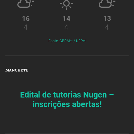
16
14
13
4
4
4
Fonte: CPPMet / UFPel
MANCHETE
Edital de tutorias Nugen –
inscrições abertas!