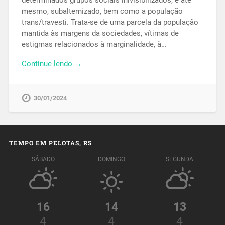
mesmo, subalternizado, bem como a população
trans/travesti. Trata-se de uma parcela da população
mantida às margens da sociedades, vítimas de
estigmas relacionados à marginalidade, à…
Continue lendo →
30/01/2024
TEMPO EM PELOTAS, RS
SÁBADO
DOMINGO
SEGUNDA
16
14
13
4
4
4