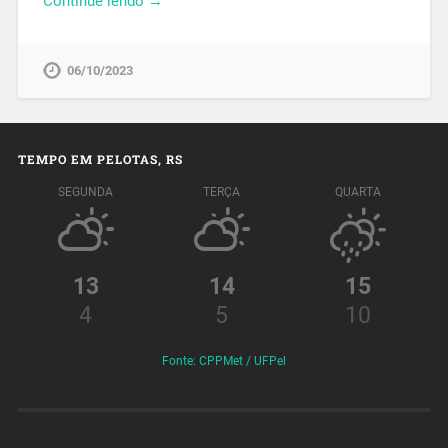
Continue lendo →
06/10/2023
TEMPO EM PELOTAS, RS
SEGUNDA
TERÇA
QUARTA
13
14
15
4
5
10
Fonte: CPPMet / UFPel