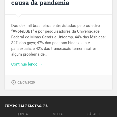
causa da pandemia
Dos dez mil brasileiros entrevistados pelo coletivo
“#VoteLGBT” e por pesquisadores da Universidade
Federal de Minas Gerais e Unicamp, 44% das lésbicas;
34% dos gays; 47% das pessoas bissexuais e
pansexuais; e 42% das transexuais temem sofrer
algum problema de…
Continue lendo →
02/09/2020
TEMPO EM PELOTAS, RS
QUINTA
SEXTA
SÁBADO