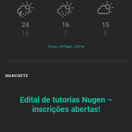
24
16
15
16
7
5
Fonte: CPPMet / UFPel
MANCHETE
Edital de tutorias Nugen –
inscrições abertas!