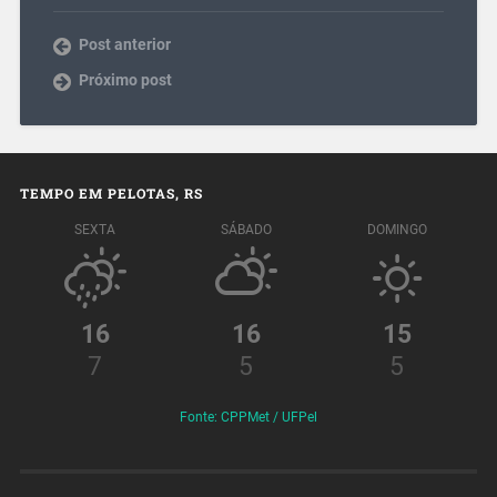
Post anterior
Próximo post
TEMPO EM PELOTAS, RS
SEXTA
SÁBADO
DOMINGO
16
16
15
7
5
5
Fonte: CPPMet / UFPel