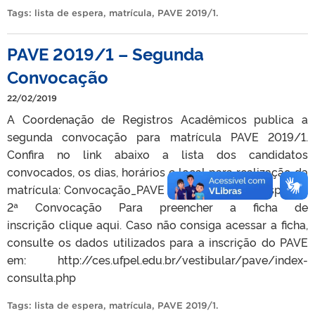
Tags:
lista de espera
,
matrícula
,
PAVE 2019/1
.
PAVE 2019/1 – Segunda
Convocação
22/02/2019
A Coordenação de Registros Acadêmicos publica a
segunda convocação para matrícula PAVE 2019/1.
Confira no link abaixo a lista dos candidatos
convocados, os dias, horários e local para realização da
matrícula: Convocação_PAVE 2019_1 – Lista de Espera –
2ª Convocação Para preencher a ficha de
inscrição clique aqui. Caso não consiga acessar a ficha,
consulte os dados utilizados para a inscrição do PAVE
em: http://ces.ufpel.edu.br/vestibular/pave/index-
consulta.php
Tags:
lista de espera
,
matrícula
,
PAVE 2019/1
.