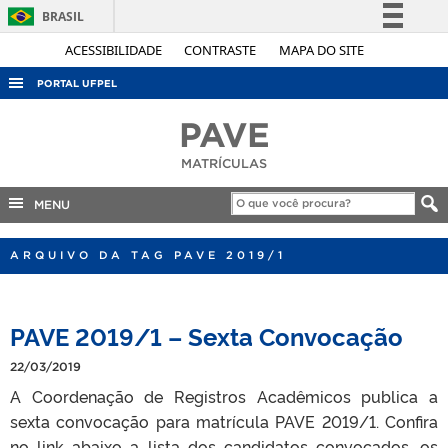
BRASIL
Simplifique!
ACESSIBILIDADE
CONTRASTE
MAPA DO SITE
Comunica BR
PORTAL UFPEL
Participe
ACESSO À INFORMAÇÃO
PAVE
Acesso à informação
AUDITORIA
MATRÍCULAS
Legislação
COBALTO
Canais
MENU
CONCURSOS
EDITAIS
ARQUIVO DA TAG PAVE 2019/1
INTERNACIONAL
OUVIDORIA
PAVE 2019/1 – Sexta Convocação
PORTARIAS
22/03/2019
TELEFONES
A Coordenação de Registros Acadêmicos publica a
sexta convocação para matrícula PAVE 2019/1. Confira
no link abaixo a lista dos candidatos convocados, os