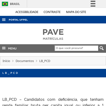
BRASIL
Simplifique!
ACESSIBILIDADE
CONTRASTE
MAPA DO SITE
Comunica BR
PORTAL UFPEL
Participe
ACESSO À INFORMAÇÃO
PAVE
Acesso à informação
AUDITORIA
MATRÍCULAS
Legislação
COBALTO
Canais
MENU
CONCURSOS
Início
EDITAIS
Documentos
LB_PCD
INTERNACIONAL
LB_PCD
OUVIDORIA
PORTARIAS
TELEFONES
LB_PCD – Candidatos com deficiência, que tenham
renda familiar bruta per capita igual ou inferior a 1