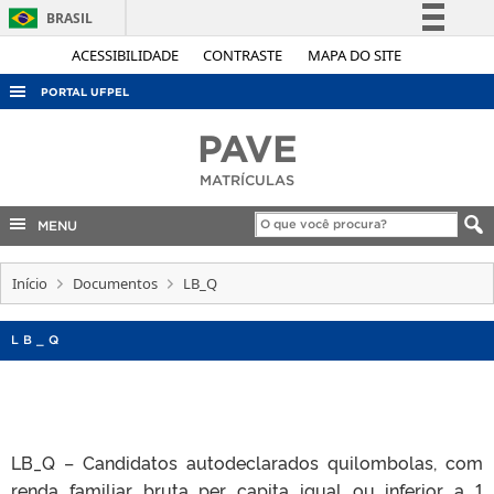
BRASIL
Simplifique!
ACESSIBILIDADE
CONTRASTE
MAPA DO SITE
Comunica BR
PORTAL UFPEL
Participe
ACESSO À INFORMAÇÃO
PAVE
Acesso à informação
AUDITORIA
MATRÍCULAS
Legislação
COBALTO
Canais
MENU
CONCURSOS
Início
EDITAIS
Documentos
LB_Q
INTERNACIONAL
LB_Q
OUVIDORIA
PORTARIAS
TELEFONES
LB_Q – Candidatos autodeclarados quilombolas, com
renda familiar bruta per capita igual ou inferior a 1