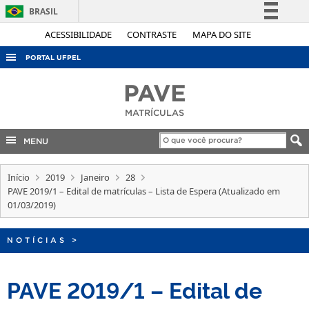
BRASIL
Simplifique!
ACESSIBILIDADE
CONTRASTE
MAPA DO SITE
Comunica BR
PORTAL UFPEL
Participe
ACESSO À INFORMAÇÃO
PAVE
Acesso à informação
AUDITORIA
MATRÍCULAS
Legislação
COBALTO
Canais
MENU
CONCURSOS
Início
EDITAIS
2019
Janeiro
28
PAVE 2019/1 – Edital de matrículas – Lista de Espera (Atualizado em
INTERNACIONAL
01/03/2019)
OUVIDORIA
NOTÍCIAS
>
PORTARIAS
TELEFONES
PAVE 2019/1 – Edital de