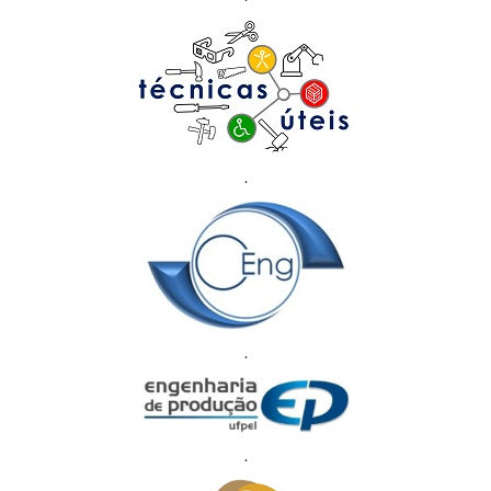
.
.
.