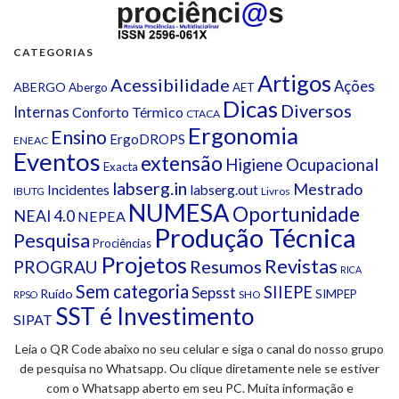
CATEGORIAS
Artigos
Acessibilidade
Ações
ABERGO
Abergo
AET
Dicas
Diversos
Internas
Conforto Térmico
CTACA
Ergonomia
Ensino
ErgoDROPS
ENEAC
Eventos
extensão
Higiene Ocupacional
Exacta
labserg.in
Mestrado
Incidentes
labserg.out
IBUTG
Livros
NUMESA
Oportunidade
NEAI 4.0
NEPEA
Produção Técnica
Pesquisa
Prociências
Projetos
Revistas
Resumos
PROGRAU
RICA
Sem categoria
SIIEPE
Sepsst
Ruído
SIMPEP
SHO
RPSO
SST é Investimento
SIPAT
Leia o QR Code abaixo no seu celular e siga o canal do nosso grupo
de pesquisa no Whatsapp. Ou clique diretamente nele se estiver
com o Whatsapp aberto em seu PC. Muita informação e