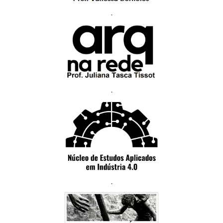
.
.
.