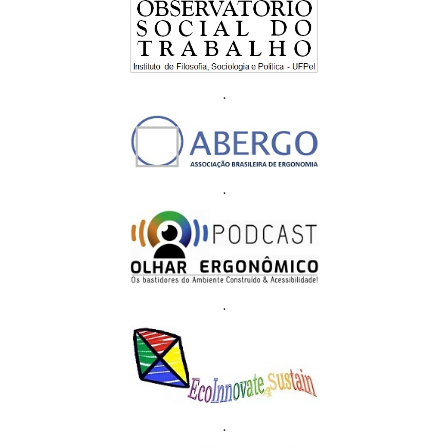
.
.
.
.