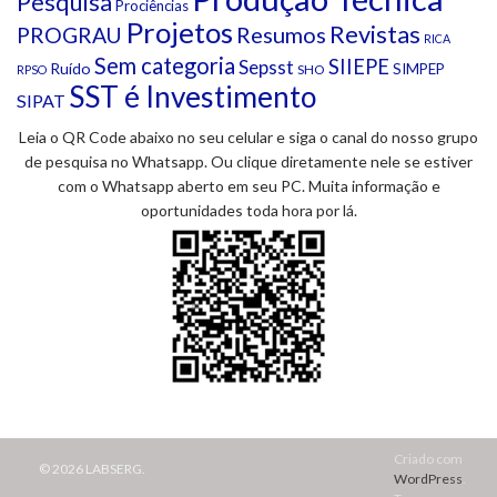
Pesquisa
Prociências
Projetos
Revistas
Resumos
PROGRAU
RICA
Sem categoria
SIIEPE
Sepsst
Ruído
SIMPEP
SHO
RPSO
SST é Investimento
SIPAT
Leia o QR Code abaixo no seu celular e siga o canal do nosso grupo
de pesquisa no Whatsapp. Ou clique diretamente nele se estiver
com o Whatsapp aberto em seu PC. Muita informação e
oportunidades toda hora por lá.
Criado com
© 2026 LABSERG.
WordPress
.