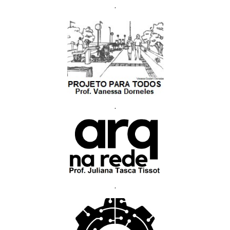
.
.
.