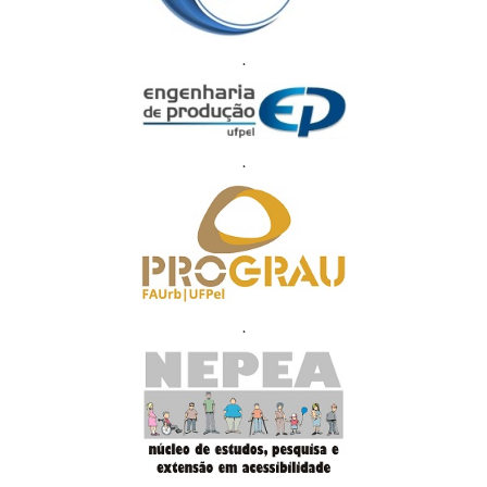
.
.
.