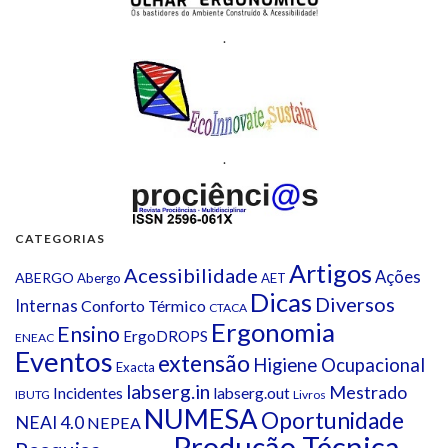
.
.
CATEGORIAS
Artigos
Acessibilidade
Ações
ABERGO
Abergo
AET
Dicas
Diversos
Internas
Conforto Térmico
CTACA
Ergonomia
Ensino
ErgoDROPS
ENEAC
Eventos
extensão
Higiene Ocupacional
Exacta
labserg.in
Mestrado
Incidentes
labserg.out
IBUTG
Livros
NUMESA
Oportunidade
NEAI 4.0
NEPEA
Produção Técnica