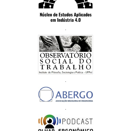
.
.
.