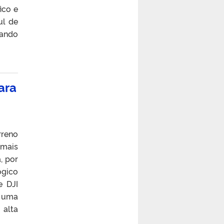
ico e
ul de
sando
ara
rreno
 mais
, por
ógico
e DJI
o uma
 alta