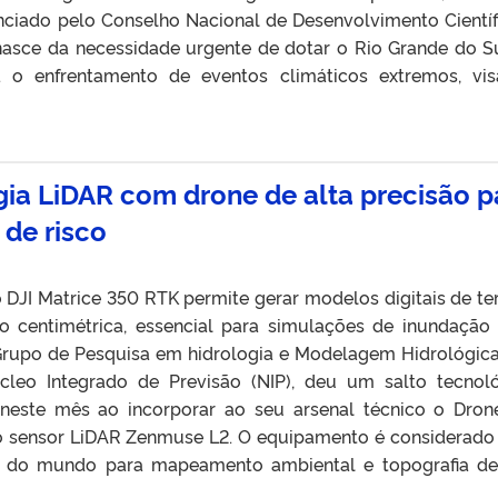
nciado pelo Conselho Nacional de Desenvolvimento Científ
nasce da necessidade urgente de dotar o Rio Grande do S
a o enfrentamento de eventos climáticos extremos, vi
gia LiDAR com drone de alta precisão p
de risco
 DJI Matrice 350 RTK permite gerar modelos digitais de te
o centimétrica, essencial para simulações de inundação
 Grupo de Pesquisa em hidrologia e Modelagem Hidrológica
leo Integrado de Previsão (NIP), deu um salto tecnol
o neste mês ao incorporar ao seu arsenal técnico o Dron
o sensor LiDAR Zenmuse L2. O equipamento é considerad
s do mundo para mapeamento ambiental e topografia de