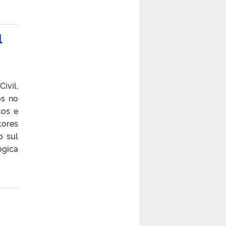
l
vil,
os no
cos e
tores
o sul
ógica
o