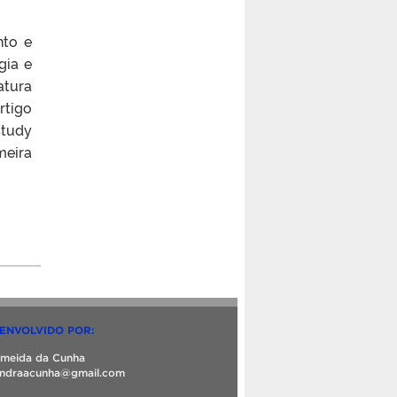
nto e
gia e
atura
rtigo
study
meira
SENVOLVIDO POR:
lmeida da Cunha
zandraacunha@gmail.com