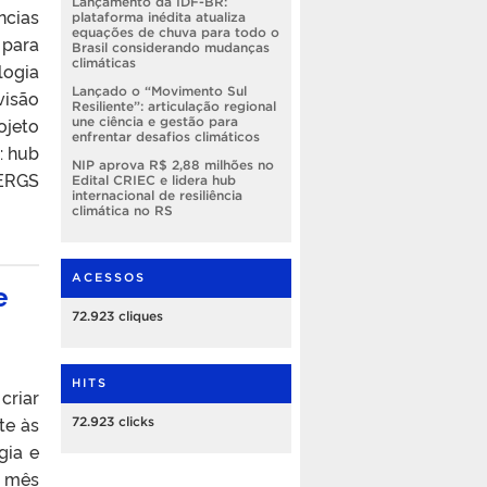
Lançamento da IDF-BR:
ncias
plataforma inédita atualiza
equações de chuva para todo o
 para
Brasil considerando mudanças
climáticas
logia
Lançado o “Movimento Sul
visão
Resiliente”: articulação regional
jeto
une ciência e gestão para
enfrentar desafios climáticos
: hub
NIP aprova R$ 2,88 milhões no
PERGS
Edital CRIEC e lidera hub
internacional de resiliência
climática no RS
ACESSOS
e
72.923 cliques
HITS
criar
te às
72.923 clicks
gia e
e mês