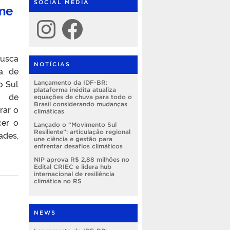
SOCIAL MEDIA
une
Instagram
Facebook
busca
NOTÍCIAS
ra de
o Sul
Lançamento da IDF-BR:
plataforma inédita atualiza
a de
equações de chuva para todo o
Brasil considerando mudanças
rar o
climáticas
cer o
Lançado o “Movimento Sul
Resiliente”: articulação regional
ades,
une ciência e gestão para
enfrentar desafios climáticos
NIP aprova R$ 2,88 milhões no
Edital CRIEC e lidera hub
internacional de resiliência
climática no RS
NEWS