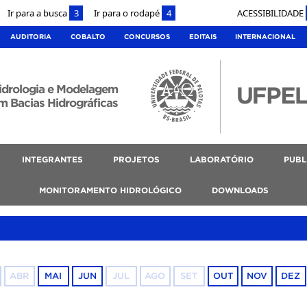
Ir para a busca
3
Ir para o rodapé
4
ACESSIBILIDADE
AUDITORIA
COBALTO
CONCURSOS
EDITAIS
INTERNACIONAL
idrologia e Modelagem
m Bacias Hidrográficas
INTEGRANTES
PROJETOS
LABORATÓRIO
PUBL
MONITORAMENTO HIDROLÓGICO
DOWNLOADS
ABR
MAI
JUN
JUL
AGO
SET
OUT
NOV
DEZ