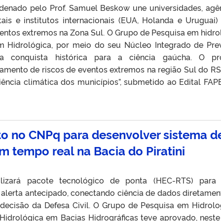
rdenado pelo Prof. Samuel Beskow une universidades, agê
is e institutos internacionais (EUA, Holanda e Uruguai)
entos extremos na Zona Sul. O Grupo de Pesquisa em hidro
 Hidrológica, por meio do seu Núcleo Integrado de Pre
a conquista histórica para a ciência gaúcha. O pro
amento de riscos de eventos extremos na região Sul do RS
liência climática dos municípios”, submetido ao Edital FA
to no CNPq para desenvolver sistema d
m tempo real na Bacia do Piratini
utilizará pacote tecnológico de ponta (HEC-RTS) para 
 alerta antecipado, conectando ciência de dados diretamen
decisão da Defesa Civil. O Grupo de Pesquisa em Hidrolo
idrológica em Bacias Hidrográficas teve aprovado, nest