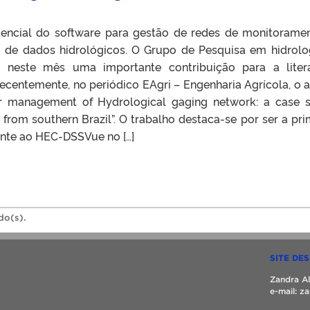
tencial do software para gestão de redes de monitorame
o de dados hidrológicos. O Grupo de Pesquisa em hidrolo
 neste mês uma importante contribuição para a liter
 recentemente, no periódico EAgri – Engenharia Agrícola, o a
or management of Hydrological gaging network: a case 
 from southern Brazil”. O trabalho destaca-se por ser a pri
nte ao HEC-DSSVue no […]
do(s).
SITE DE
Zandra A
e-mail: 