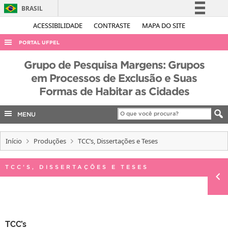
BRASIL
Simplifique!
ACESSIBILIDADE
CONTRASTE
MAPA DO SITE
Comunica BR
PORTAL UFPEL
Participe
ACESSO À INFORMAÇÃO
Grupo de Pesquisa Margens: Grupos
Acesso à informação
em Processos de Exclusão e Suas
AUDITORIA
Legislação
Formas de Habitar as Cidades
COBALTO
Canais
CONCURSOS
MENU
EDITAIS
Início
Produções
TCC’s, Dissertações e Teses
INTERNACIONAL
OUVIDORIA
TCC’S, DISSERTAÇÕES E TESES
PORTARIAS
TELEFONES
TCC’s