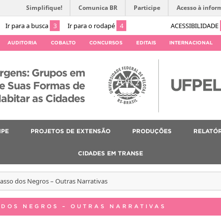
Simplifique!
Comunica BR
Participe
Acesso à infor
Ir para a busca
3
Ir para o rodapé
4
ACESSIBILIDADE
AUDITORIA
COBALTO
CONCURSOS
EDITAIS
INTERNACIONAL
rgens: Grupos em
 e Suas Formas de
abitar as Cidades
IPE
PROJETOS DE EXTENSÃO
PRODUÇÕES
RELATÓR
CIDADES EM TRANSE
Passo dos Negros – Outras Narrativas
 DOS NEGROS – OUTRAS NARRATIVAS