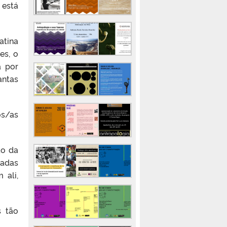
 está
atina
es, o
a por
antas
os/as
ão da
cadas
 ali,
s tão