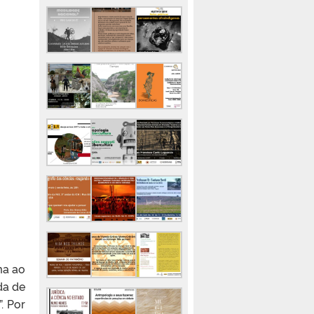
ma ao
da de
. Por