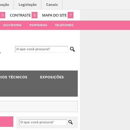
mação
Legislação
Canais
5
CONTRASTE
6
MAPA DO SITE
7
OUVIDORIA
PORTARIAS
TELEFONES
IOS TÉCNICOS
EXPOSIÇÕES