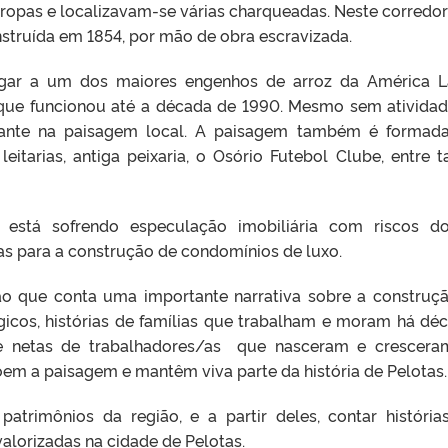
ropas e localizavam-se várias charqueadas. Neste corredor
nstruída em 1854, por mão de obra escravizada.
ugar a um dos maiores engenhos de arroz da América L
que funcionou até a década de 1990. Mesmo sem atividad
ante na paisagem local. A paisagem também é formad
 leitarias, antiga peixaria, o Osório Futebol Clube, entre t
está sofrendo especulação imobiliária com riscos d
 para a construção de condomínios de luxo.
o que conta uma importante narrativa sobre a construç
gicos, histórias de famílias que trabalham e moram há dé
os e netas de trabalhadores/as que nasceram e cresceram
oem a paisagem e mantêm viva parte da história de Pelotas.
atrimônios da região, e a partir deles, contar história
alorizadas na cidade de Pelotas.