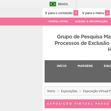
BRASIL
Ir para o conteúdo
1
Ir para o menu
2
PORTAL UFPEL
ACESSO À INFORMAÇÃO
Grupo de Pesquisa Ma
Processos de Exclusão
H
INÍCIO
MARGENS
EQU
Início
Exposições
Exposição Virtual 
EXPOSIÇÃO VIRTUAL PASSO