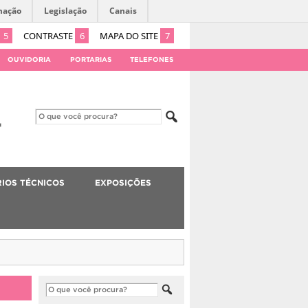
mação
Legislação
Canais
5
CONTRASTE
6
MAPA DO SITE
7
OUVIDORIA
PORTARIAS
TELEFONES
IOS TÉCNICOS
EXPOSIÇÕES