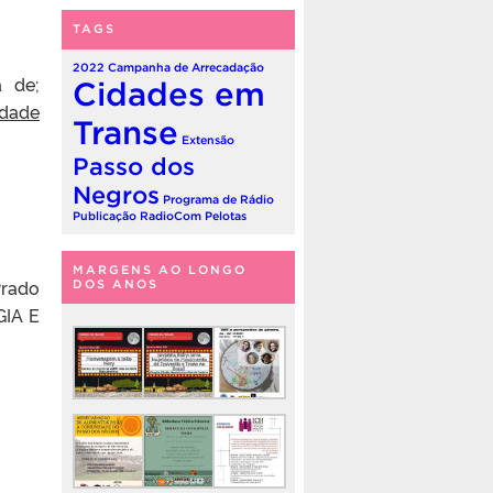
TAGS
2022
Campanha de Arrecadação
a de;
Cidades em
idade
Transe
Extensão
Passo dos
Negros
Programa de Rádio
Publicação
RadioCom Pelotas
MARGENS AO LONGO
Prado
DOS ANOS
GIA E