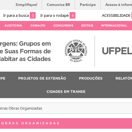
Simplifique!
Comunica BR
Participe
Acesso à infor
Ir para a busca
3
Ir para o rodapé
4
ACESSIBILIDADE
AUDITORIA
COBALTO
CONCURSOS
EDITAIS
INTERNACIONAL
rgens: Grupos em
 e Suas Formas de
abitar as Cidades
IPE
PROJETOS DE EXTENSÃO
PRODUÇÕES
RELATÓR
CIDADES EM TRANSE
Outras Obras Organizadas
S OBRAS ORGANIZADAS