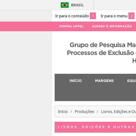
BRASIL
Ir para o conteúdo
1
Ir para o menu
2
PORTAL UFPEL
ACESSO À INFORMAÇÃO
Grupo de Pesquisa Ma
Processos de Exclusão
H
INÍCIO
MARGENS
EQU
Início
Produções
Livros, Edições e 
LIVROS, EDIÇÕES E OUTRA