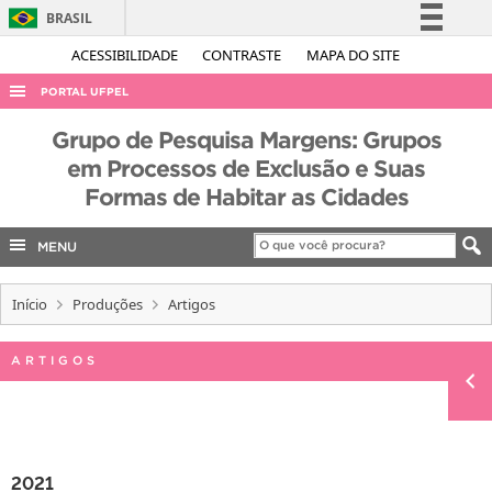
BRASIL
Simplifique!
ACESSIBILIDADE
CONTRASTE
MAPA DO SITE
Comunica BR
PORTAL UFPEL
Participe
ACESSO À INFORMAÇÃO
Grupo de Pesquisa Margens: Grupos
Acesso à informação
em Processos de Exclusão e Suas
AUDITORIA
Legislação
Formas de Habitar as Cidades
COBALTO
Canais
CONCURSOS
MENU
EDITAIS
Início
Produções
Artigos
INTERNACIONAL
OUVIDORIA
ARTIGOS
PORTARIAS
TELEFONES
2021