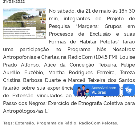
21/05/2022
No sábado, dia 21 de maio às 16h 30
min, integrantes do Projeto de
Pesquisa “Margens: Grupos em
Processos de Exclusão e suas
Formas de Habitar Pelotas” farão
uma participação no Programa Nós Nosotros:
Antropofonias e Charlas, na RadioCom (104.5 FM). Louise
Prado Alfonso, Alice da Conceição Teixeira, Felipe
Aurélio Euzébio, Martha Rodrigues Ferreira, Tereza
Cristina Barbosa Duarte e Marceli Teixeira dos Santos
falarão sobre sua experiências e atuação nos Projetos
de Extensão vinculados ao Margens: “Narrativas do
Passo dos Negros: Exercício de Etnografia Coletiva para
Antropólogos/as […]
Tags:
Extensão
,
Programa de Rádio
,
RadioCom Pelotas
.