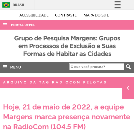
BRASIL
Simplifique!
ACESSIBILIDADE
CONTRASTE
MAPA DO SITE
Comunica BR
PORTAL UFPEL
Participe
ACESSO À INFORMAÇÃO
Grupo de Pesquisa Margens: Grupos
Acesso à informação
em Processos de Exclusão e Suas
AUDITORIA
Legislação
Formas de Habitar as Cidades
COBALTO
Canais
CONCURSOS
MENU
EDITAIS
ARQUIVO DA TAG RADIOCOM PELOTAS
INTERNACIONAL
OUVIDORIA
Hoje, 21 de maio de 2022, a equipe
PORTARIAS
Margens marca presença novamente
TELEFONES
na RadioCom (104.5 FM)