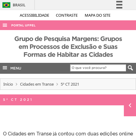
BRASIL
Simplifique!
ACESSIBILIDADE
CONTRASTE
MAPA DO SITE
Comunica BR
PORTAL UFPEL
Participe
ACESSO À INFORMAÇÃO
Grupo de Pesquisa Margens: Grupos
Acesso à informação
em Processos de Exclusão e Suas
AUDITORIA
Legislação
Formas de Habitar as Cidades
COBALTO
Canais
CONCURSOS
MENU
EDITAIS
Início
Cidades em Transe
5º CT 2021
INTERNACIONAL
OUVIDORIA
5º CT 2021
PORTARIAS
TELEFONES
O Cidades em Transe já contou com duas edições online