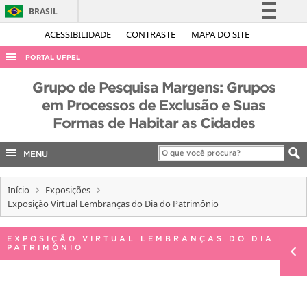
BRASIL
Simplifique!
ACESSIBILIDADE
CONTRASTE
MAPA DO SITE
Comunica BR
PORTAL UFPEL
Participe
ACESSO À INFORMAÇÃO
Grupo de Pesquisa Margens: Grupos
Acesso à informação
em Processos de Exclusão e Suas
AUDITORIA
Legislação
Formas de Habitar as Cidades
COBALTO
Canais
CONCURSOS
MENU
EDITAIS
Início
Exposições
INTERNACIONAL
Exposição Virtual Lembranças do Dia do Patrimônio
OUVIDORIA
EXPOSIÇÃO VIRTUAL LEMBRANÇAS DO DIA DO
PORTARIAS
PATRIMÔNIO
TELEFONES