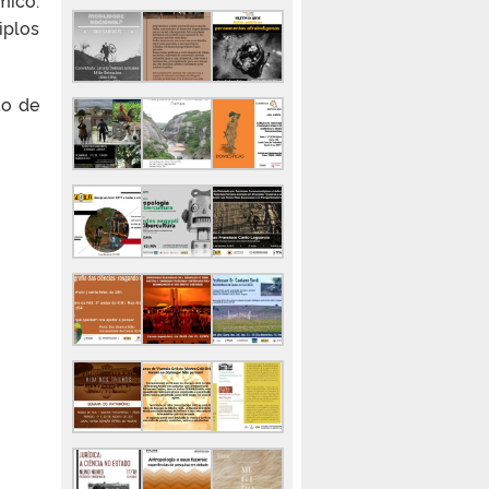
mico.
iplos
ão de