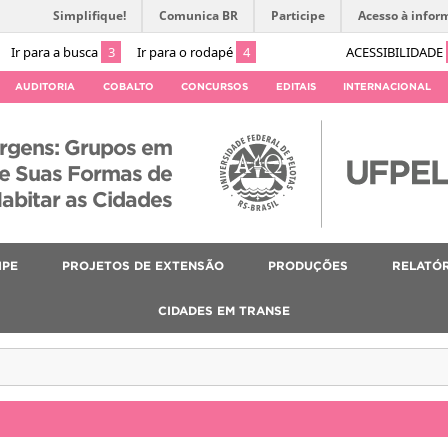
Simplifique!
Comunica BR
Participe
Acesso à infor
Ir para a busca
3
Ir para o rodapé
4
ACESSIBILIDADE
AUDITORIA
COBALTO
CONCURSOS
EDITAIS
INTERNACIONAL
rgens: Grupos em
 e Suas Formas de
abitar as Cidades
IPE
PROJETOS DE EXTENSÃO
PRODUÇÕES
RELATÓR
CIDADES EM TRANSE