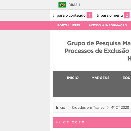
BRASIL
Ir para o conteúdo
1
Ir para o menu
2
PORTAL UFPEL
ACESSO À INFORMAÇÃO
Grupo de Pesquisa Ma
Processos de Exclusão
H
INÍCIO
MARGENS
EQU
Início
Cidades em Transe
4º CT 2020
4º CT 2020