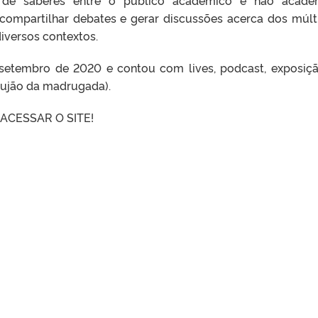
o de saberes entre o público acadêmico e não acadê
 compartilhar debates e gerar discussões acerca dos múlt
diversos contextos.
 setembro de 2020 e contou com lives, podcast, exposiç
orujão da madrugada).
ACESSAR O SITE!