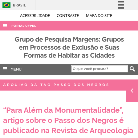
BRASIL
Simplifique!
ACESSIBILIDADE
CONTRASTE
MAPA DO SITE
Comunica BR
PORTAL UFPEL
Participe
ACESSO À INFORMAÇÃO
Grupo de Pesquisa Margens: Grupos
Acesso à informação
em Processos de Exclusão e Suas
AUDITORIA
Legislação
Formas de Habitar as Cidades
COBALTO
Canais
CONCURSOS
MENU
EDITAIS
ARQUIVO DA TAG PASSO DOS NEGROS
INTERNACIONAL
OUVIDORIA
“Para Além da Monumentalidade”,
PORTARIAS
artigo sobre o Passo dos Negros é
TELEFONES
publicado na Revista de Arqueologia