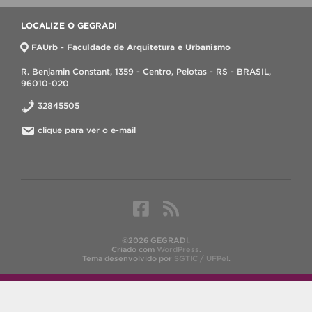
LOCALIZE O GEGRADI
FAUrb - Faculdade de Arquitetura e Urbanismo
R. Benjamin Constant, 1359 - Centro, Pelotas - RS - BRASIL,
96010-020
32845505
clique para ver o e-mail
©2026 GEGRADI.
Criado com
WordPress
.
Tema desenvolvido por
SGTIC / UFPel
.