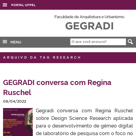
PORTAL UFPEL
ACESSO À INFORMAÇÃO
Faculdade de Arquitetura e Urbanismo
GEGRADI
AUDITORIA
COBALTO
MENU
CONCURSOS
EDITAIS
ARQUIVO DA TAG RESEARCH
INTERNACIONAL
OUVIDORIA
GEGRADI conversa com Regina
PORTARIAS
Ruschel
TELEFONES
08/04/2022
Gegradi conversa com Regina Ruschel
sobre Design Science Research aplicada
para o desenvolvimento de gêmeo digital
de laboratório de pesquisa com o foco no