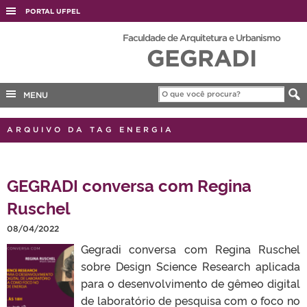
PORTAL UFPEL
ACESSO À INFORMAÇÃO
Faculdade de Arquitetura e Urbanismo
GEGRADI
AUDITORIA
COBALTO
MENU
CONCURSOS
EDITAIS
ARQUIVO DA TAG ENERGIA
INTERNACIONAL
OUVIDORIA
GEGRADI conversa com Regina
PORTARIAS
Ruschel
TELEFONES
08/04/2022
Gegradi conversa com Regina Ruschel
sobre Design Science Research aplicada
para o desenvolvimento de gêmeo digital
de laboratório de pesquisa com o foco no