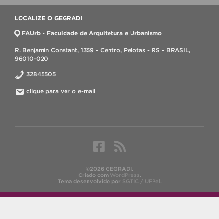
LOCALIZE O GEGRADI
FAUrb - Faculdade de Arquitetura e Urbanismo
R. Benjamin Constant, 1359 - Centro, Pelotas - RS - BRASIL,
96010-020
32845505
clique para ver o e-mail
©2026 GEGRADI.
Criado com
WordPress
.
Tema desenvolvido por
SGTIC / UFPel
.