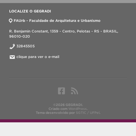
LOCALIZE O GEGRADI
FAUrb - Faculdade de Arquitetura e Urbanismo
R. Benjamin Constant, 1359 - Centro, Pelotas - RS - BRASIL,
96010-020
32845505
clique para ver o e-mail
©2026 GEGRADI.
Criado com
WordPress
.
Tema desenvolvido por
SGTIC / UFPel
.