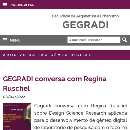
PORTAL UFPEL
ACESSO À INFORMAÇÃO
Faculdade de Arquitetura e Urbanismo
GEGRADI
AUDITORIA
COBALTO
MENU
CONCURSOS
EDITAIS
ARQUIVO DA TAG GÊMEO DIGITAL
INTERNACIONAL
OUVIDORIA
GEGRADI conversa com Regina
PORTARIAS
Ruschel
TELEFONES
08/04/2022
Gegradi conversa com Regina Ruschel
sobre Design Science Research aplicada
para o desenvolvimento de gêmeo digital
de laboratório de pesquisa com o foco no