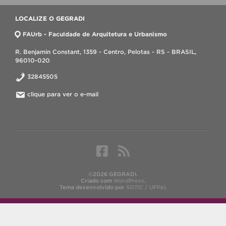
LOCALIZE O GEGRADI
FAUrb - Faculdade de Arquitetura e Urbanismo
R. Benjamin Constant, 1359 - Centro, Pelotas - RS - BRASIL,
96010-020
32845505
clique para ver o e-mail
©2026 GEGRADI.
Criado com
WordPress
.
Tema desenvolvido por
SGTIC / UFPel
.