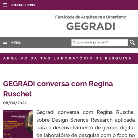
PORTAL UFPEL
ACESSO À INFORMAÇÃO
Faculdade de Arquitetura e Urbanismo
GEGRADI
AUDITORIA
COBALTO
MENU
CONCURSOS
EDITAIS
ARQUIVO DA TAG LABORATÓRIO DE PESQUISA
INTERNACIONAL
OUVIDORIA
GEGRADI conversa com Regina
PORTARIAS
Ruschel
TELEFONES
08/04/2022
Gegradi conversa com Regina Ruschel
sobre Design Science Research aplicada
para o desenvolvimento de gêmeo digital
de laboratório de pesquisa com o foco no