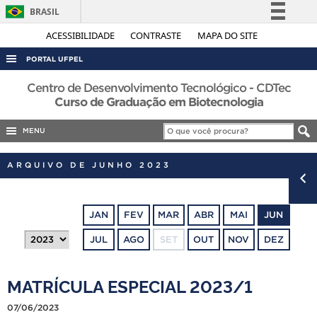
BRASIL
Simplifique!
ACESSIBILIDADE
CONTRASTE
MAPA DO SITE
Comunica BR
PORTAL UFPEL
Participe
ACESSO À INFORMAÇÃO
Centro de Desenvolvimento Tecnológico - CDTec
Acesso à informação
Curso de Graduação em Biotecnologia
AUDITORIA
Legislação
MENU
COBALTO
Canais
CONCURSOS
ARQUIVO DE JUNHO 2023
EDITAIS
INTERNACIONAL
JAN
FEV
MAR
ABR
MAI
JUN
OUVIDORIA
JUL
AGO
SET
OUT
NOV
DEZ
PORTARIAS
TELEFONES
MATRÍCULA ESPECIAL 2023/1
07/06/2023