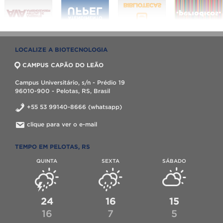
LOCALIZE A BIOTECNOLOGIA
CAMPUS CAPÃO DO LEÃO
Campus Universitário, s/n - Prédio 19
96010-900 - Pelotas, RS, Brasil
+55 53 99140-8666 (whatsapp)
clique para ver o e-mail
TEMPO EM PELOTAS, RS
QUINTA
SEXTA
SÁBADO
24
16
15
16
7
5