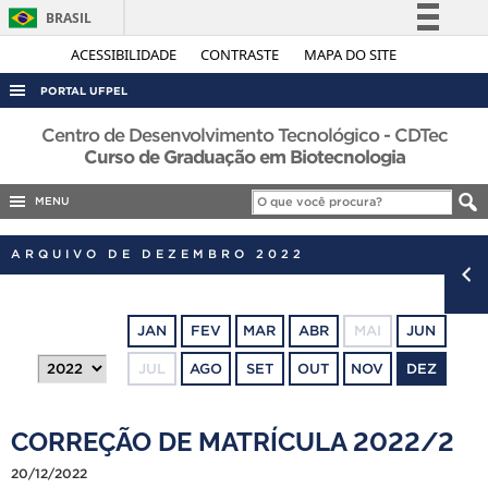
BRASIL
Simplifique!
ACESSIBILIDADE
CONTRASTE
MAPA DO SITE
Comunica BR
PORTAL UFPEL
Participe
ACESSO À INFORMAÇÃO
Centro de Desenvolvimento Tecnológico - CDTec
Acesso à informação
Curso de Graduação em Biotecnologia
AUDITORIA
Legislação
MENU
COBALTO
Canais
CONCURSOS
ARQUIVO DE DEZEMBRO 2022
EDITAIS
INTERNACIONAL
JAN
FEV
MAR
ABR
MAI
JUN
OUVIDORIA
JUL
AGO
SET
OUT
NOV
DEZ
PORTARIAS
TELEFONES
CORREÇÃO DE MATRÍCULA 2022/2
20/12/2022