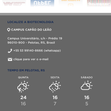
LOCALIZE A BIOTECNOLOGIA
CAMPUS CAPÃO DO LEÃO
Campus Universitário, s/n - Prédio 19
96010-900 - Pelotas, RS, Brasil
+55 53 99140-8666 (whatsapp)
clique para ver o e-mail
TEMPO EM PELOTAS, RS
QUINTA
SEXTA
SÁBADO
24
16
16
16
7
5