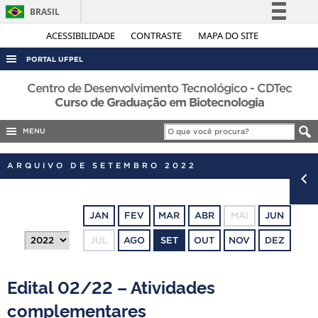
BRASIL
Simplifique!
ACESSIBILIDADE
CONTRASTE
MAPA DO SITE
Comunica BR
PORTAL UFPEL
Participe
ACESSO À INFORMAÇÃO
Centro de Desenvolvimento Tecnológico - CDTec
Acesso à informação
Curso de Graduação em Biotecnologia
AUDITORIA
Legislação
MENU
COBALTO
Canais
CONCURSOS
ARQUIVO DE SETEMBRO 2022
EDITAIS
INTERNACIONAL
JAN
FEV
MAR
ABR
MAI
JUN
OUVIDORIA
JUL
AGO
SET
OUT
NOV
DEZ
PORTARIAS
TELEFONES
Edital 02/22 – Atividades
complementares