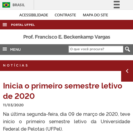
BRASIL
Simplifique!
ACESSIBILIDADE
CONTRASTE
MAPA DO SITE
Comunica BR
PORTAL UFPEL
Participe
ACESSO À INFORMAÇÃO
Prof. Francisco E. Beckenkamp Vargas
Acesso à informação
AUDITORIA
MENU
Legislação
COBALTO
Canais
NOTÍCIAS
CONCURSOS
EDITAIS
Inicia o primeiro semestre letivo
INTERNACIONAL
de 2020
OUVIDORIA
11/03/2020
PORTARIAS
Na última segunda-feira, dia 09 de março de 2020, teve
TELEFONES
início o primeiro semestre letivo da Universidade
Federal de Pelotas (UFPel).