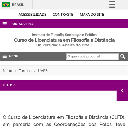
BRASIL
Simplifique!
ACESSIBILIDADE
CONTRASTE
MAPA DO SITE
Comunica BR
PORTAL UFPEL
Participe
ACESSO À INFORMAÇÃO
Instituto de Filosofia, Sociologia e Política
Curso de Licenciatura em Filosofia a Distância
Acesso à informação
AUDITORIA
Universidade Aberta do Brasil
Legislação
COBALTO
Canais
MENU
CONCURSOS
Início
Turmas
UAB6
EDITAIS
INTERNACIONAL
UAB6
OUVIDORIA
PORTARIAS
TELEFONES
O Curso de Licenciatura em Filosofia a Distância (CLFD),
em parceria com as Coordenações dos Polos, teve