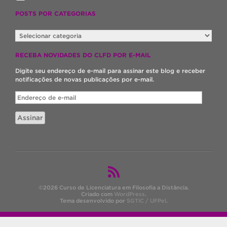
POSTS POR CATEGORIAS
POSTS
POR
CATEGORIAS
RECEBA NOVIDADES DO CLFD POR E-MAIL
Digite seu endereço de e-mail para assinar este blog e receber
notificações de novas publicações por e-mail.
Endereço
de
e-
Assinar
mail
©2026 Curso de Licenciatura em Filosofia a Distância.
Criado com
WordPress
.
Tema desenvolvido por
SGTIC / UFPel
.