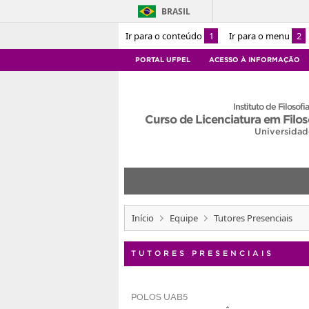
BRASIL
Ir para o conteúdo
1
Ir para o menu
2
PORTAL UFPEL
ACESSO À INFORMAÇÃO
Instituto de Filosofia
Curso de Licenciatura em Filoso
Universidad
Início
Equipe
Tutores Presenciais
TUTORES PRESENCIAIS
POLOS UAB5