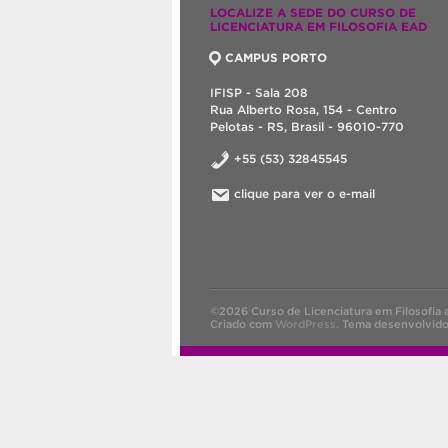
LOCALIZE A SEDE DO CURSO DE
LICENCIATURA EM FILOSOFIA EAD
CAMPUS PORTO
IFISP - Sala 208
Rua Alberto Rosa, 154 - Centro
Pelotas - RS, Brasil - 96010-770
+55 (53) 32845545
clique para ver o e-mail
©2026 Curso de Licenciatura em Filosofia a
Criado com
WordPress
.
Tema desenvolvid