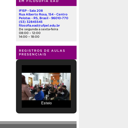
EM FILOSOFIA EAD
IFISP - Sala 208
Rua Alberto Rosa, 154 - Centro
Pelotas - RS, Brasil - 96010-770
(53) 32845545
filosofia.ead@ufpel.edu.br
De segunda a sexta-feira
08:00 – 12:00
14:00 – 18:00
REGISTROS DE AULAS
PRESENCIAIS
Esteio