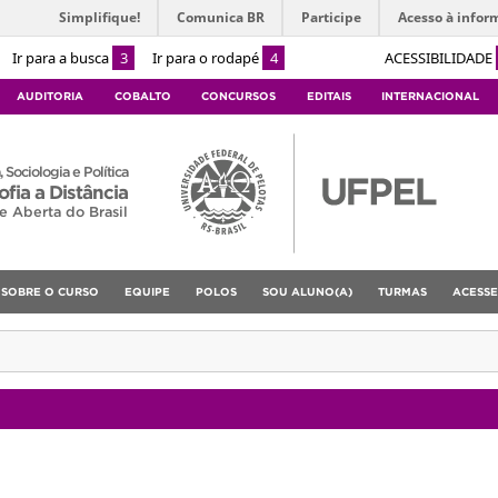
Simplifique!
Comunica BR
Participe
Acesso à infor
Ir para a busca
3
Ir para o rodapé
4
ACESSIBILIDADE
AUDITORIA
COBALTO
CONCURSOS
EDITAIS
INTERNACIONAL
, Sociologia e Política
fia a Distância
e Aberta do Brasil
SOBRE O CURSO
EQUIPE
POLOS
SOU ALUNO(A)
TURMAS
ACESSE