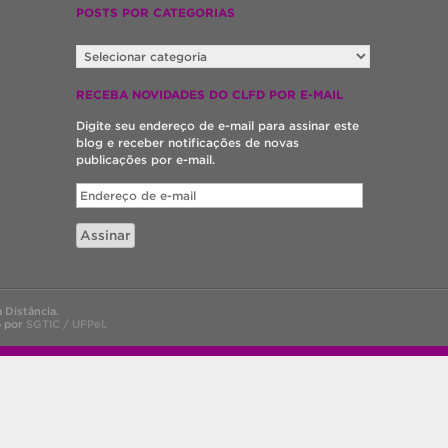
POSTS POR CATEGORIAS
POSTS
POR
CATEGORIAS
RECEBA NOVIDADES DO CLFD POR E-MAIL
Digite seu endereço de e-mail para assinar este
blog e receber notificações de novas
publicações por e-mail.
Endereço
de
e-
Assinar
mail
 Distância.
o por
SGTIC / UFPel
.