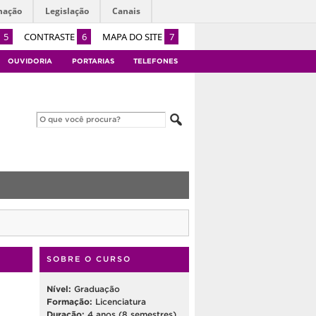
mação
Legislação
Canais
5
CONTRASTE
6
MAPA DO SITE
7
OUVIDORIA
PORTARIAS
TELEFONES
SOBRE O CURSO
Nível:
Graduação
Formação:
Licenciatura
Duração:
4 anos (8 semestres)