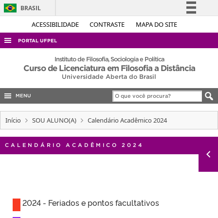
BRASIL
Simplifique!
ACESSIBILIDADE
CONTRASTE
MAPA DO SITE
Comunica BR
PORTAL UFPEL
Participe
ACESSO À INFORMAÇÃO
Instituto de Filosofia, Sociologia e Política
Curso de Licenciatura em Filosofia a Distância
Acesso à informação
AUDITORIA
Universidade Aberta do Brasil
Legislação
COBALTO
Canais
MENU
CONCURSOS
Início
SOU ALUNO(A)
Calendário Acadêmico 2024
EDITAIS
INTERNACIONAL
CALENDÁRIO ACADÊMICO 2024
OUVIDORIA
PORTARIAS
TELEFONES
2024 - Feriados e pontos facultativos