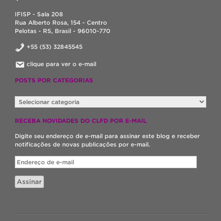
IFISP - Sala 208
Rua Alberto Rosa, 154 - Centro
Pelotas - RS, Brasil - 96010-770
+55 (53) 32845545
clique para ver o e-mail
POSTS POR CATEGORIAS
POSTS
POR
CATEGORIAS
RECEBA NOVIDADES DO CLFD POR E-MAIL
Digite seu endereço de e-mail para assinar este blog e receber
notificações de novas publicações por e-mail.
Endereço
de
e-
Assinar
mail