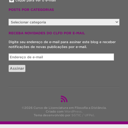
clique para ver o e-mail
POSTS POR CATEGORIAS
POSTS
POR
CATEGORIAS
RECEBA NOVIDADES DO CLFD POR E-MAIL
Digite seu endereço de e-mail para assinar este blog e receber
notificações de novas publicações por e-mail.
Endereço
de
e-
Assinar
mail
©2026 Curso de Licenciatura em Filosofia a Distância.
Criado com
WordPress
.
Tema desenvolvido por
SGTIC / UFPel
.