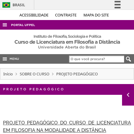
BRASIL
Simplifique!
ACESSIBILIDADE
CONTRASTE
MAPA DO SITE
Comunica BR
PORTAL UFPEL
Participe
ACESSO À INFORMAÇÃO
Instituto de Filosofia, Sociologia e Política
Curso de Licenciatura em Filosofia a Distância
Acesso à informação
AUDITORIA
Universidade Aberta do Brasil
Legislação
COBALTO
Canais
MENU
CONCURSOS
Início
SOBRE O CURSO
PROJETO PEDAGÓGICO
EDITAIS
INTERNACIONAL
PROJETO PEDAGÓGICO
OUVIDORIA
PORTARIAS
TELEFONES
PROJETO PEDAGÓGICO DO CURSO DE LICENCIATURA
EM FILOSOFIA NA MODALIDADE A DISTÂNCIA