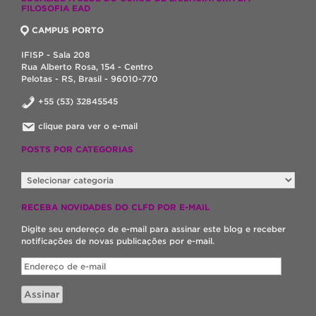
FILOSOFIA EAD
CAMPUS PORTO
IFISP - Sala 208
Rua Alberto Rosa, 154 - Centro
Pelotas - RS, Brasil - 96010-770
+55 (53) 32845545
clique para ver o e-mail
POSTS POR CATEGORIAS
POSTS
POR
CATEGORIAS
RECEBA NOVIDADES DO CLFD POR E-MAIL
Digite seu endereço de e-mail para assinar este blog e receber
notificações de novas publicações por e-mail.
Endereço
de
e-
Assinar
mail