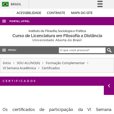
BRASIL
Simplifique!
ACESSIBILIDADE
CONTRASTE
MAPA DO SITE
Comunica BR
PORTAL UFPEL
Participe
ACESSO À INFORMAÇÃO
Instituto de Filosofia, Sociologia e Política
Curso de Licenciatura em Filosofia a Distância
Acesso à informação
AUDITORIA
Universidade Aberta do Brasil
Legislação
COBALTO
Canais
MENU
CONCURSOS
Início
SOU ALUNO(A)
Formação Complementar
EDITAIS
VI Semana Acadêmica
Certificados
INTERNACIONAL
CERTIFICADOS
OUVIDORIA
PORTARIAS
TELEFONES
Os certificados de participação da VI Semana