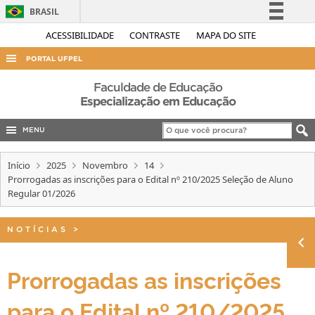
BRASIL
Simplifique!
ACESSIBILIDADE
CONTRASTE
MAPA DO SITE
Comunica BR
PORTAL UFPEL
Participe
ACESSO À INFORMAÇÃO
Faculdade de Educação
Acesso à informação
Especialização em Educação
AUDITORIA
Legislação
MENU
COBALTO
Canais
CONCURSOS
Início
2025
Novembro
14
Prorrogadas as inscrições para o Edital nº 210/2025 Seleção de Aluno
EDITAIS
Regular 01/2026
INTERNACIONAL
OUVIDORIA
NOTÍCIAS
>
PORTARIAS
Prorrogadas as inscrições
TELEFONES
para o Edital nº 210/2025