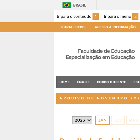
BRASIL
Ir para o conteúdo
1
Ir para o menu
2
PORTAL UFPEL
ACESSO À INFORMAÇÃO
Faculdade de Educação
Especialização em Educação
HOME
EQUIPE
CORPO DOCENTE
EST
ARQUIVO DE NOVEMBRO 20
JAN
FEV
MAR