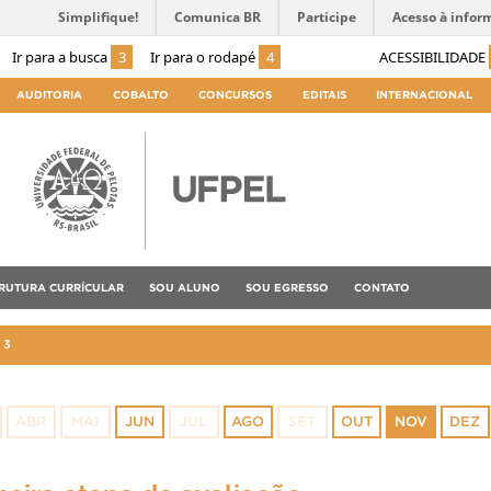
Simplifique!
Comunica BR
Participe
Acesso à infor
Ir para a busca
3
Ir para o rodapé
4
ACESSIBILIDADE
AUDITORIA
COBALTO
CONCURSOS
EDITAIS
INTERNACIONAL
RUTURA CURRÍCULAR
SOU ALUNO
SOU EGRESSO
CONTATO
23
ABR
MAI
JUN
JUL
AGO
SET
OUT
NOV
DEZ