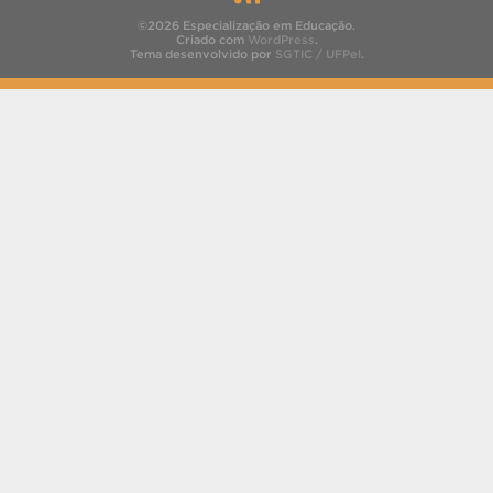
©2026 Especialização em Educação.
Criado com
WordPress
.
Tema desenvolvido por
SGTIC / UFPel
.