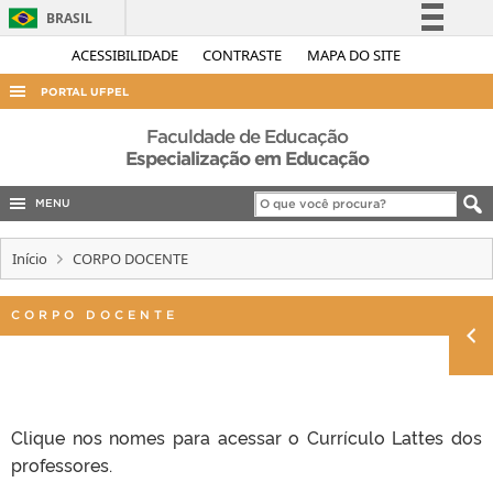
BRASIL
Simplifique!
ACESSIBILIDADE
CONTRASTE
MAPA DO SITE
Comunica BR
PORTAL UFPEL
Participe
ACESSO À INFORMAÇÃO
Faculdade de Educação
Acesso à informação
Especialização em Educação
AUDITORIA
Legislação
MENU
COBALTO
Canais
CONCURSOS
Início
CORPO DOCENTE
EDITAIS
CORPO DOCENTE
INTERNACIONAL
OUVIDORIA
PORTARIAS
TELEFONES
Clique nos nomes para acessar o Currículo Lattes dos
professores.