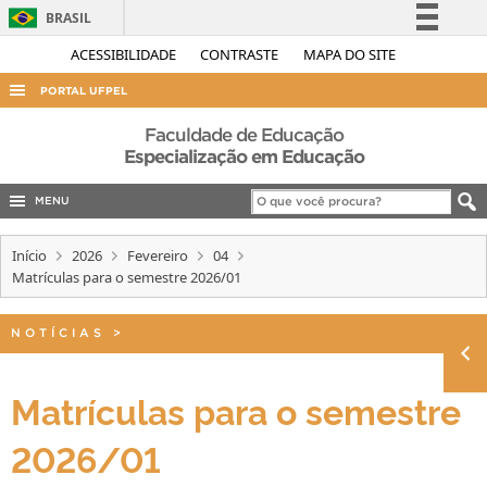
BRASIL
Simplifique!
ACESSIBILIDADE
CONTRASTE
MAPA DO SITE
Comunica BR
PORTAL UFPEL
Participe
ACESSO À INFORMAÇÃO
Faculdade de Educação
Acesso à informação
Especialização em Educação
AUDITORIA
Legislação
MENU
COBALTO
Canais
CONCURSOS
Início
2026
Fevereiro
04
Matrículas para o semestre 2026/01
EDITAIS
INTERNACIONAL
NOTÍCIAS
>
OUVIDORIA
PORTARIAS
Matrículas para o semestre
TELEFONES
2026/01