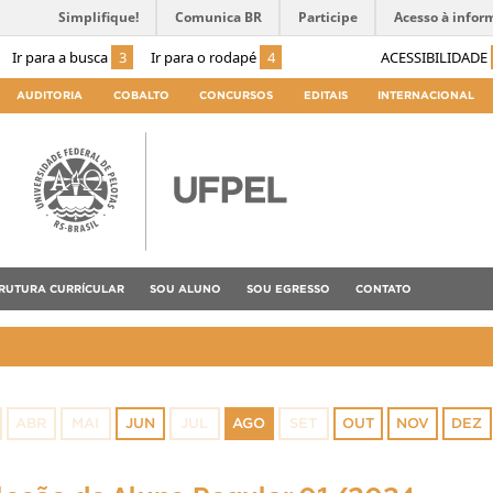
Simplifique!
Comunica BR
Participe
Acesso à infor
Ir para a busca
3
Ir para o rodapé
4
ACESSIBILIDADE
AUDITORIA
COBALTO
CONCURSOS
EDITAIS
INTERNACIONAL
RUTURA CURRÍCULAR
SOU ALUNO
SOU EGRESSO
CONTATO
ABR
MAI
JUN
JUL
AGO
SET
OUT
NOV
DEZ