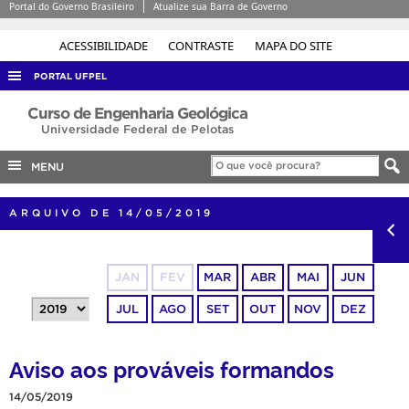
Portal do Governo Brasileiro
Atualize sua Barra de Governo
ACESSIBILIDADE
CONTRASTE
MAPA DO SITE
PORTAL UFPEL
ACESSO À INFORMAÇÃO
Curso de Engenharia Geológica
Universidade Federal de Pelotas
AUDITORIA
MENU
COBALTO
CONCURSOS
ARQUIVO DE 14/05/2019
EDITAIS
INTERNACIONAL
JAN
FEV
MAR
ABR
MAI
JUN
OUVIDORIA
JUL
AGO
SET
OUT
NOV
DEZ
PORTARIAS
TELEFONES
Aviso aos prováveis formandos
14/05/2019